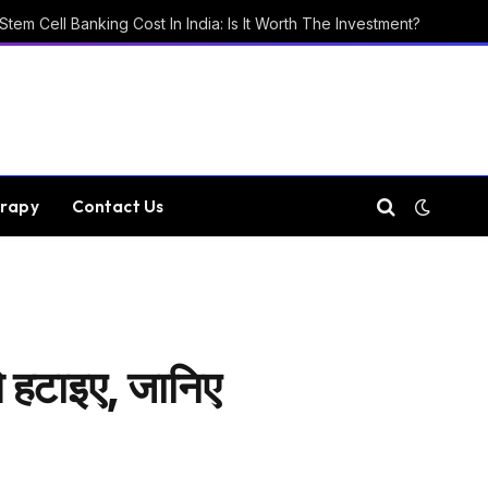
Stem Cell Banking Cost In India: Is It Worth The Investment?
rapy
Contact Us
े हटाइए, जानिए